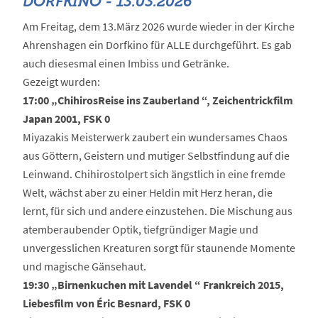
DORFKINO - 13.03.2026
Am Freitag, dem 13.März 2026 wurde wieder in der Kirche
Ahrenshagen ein Dorfkino für ALLE durchgeführt. Es gab
auch diesesmal einen Imbiss und Getränke.
Gezeigt wurden:
17:00 „ChihirosReise ins Zauberland “, Zeichentrickfilm
Japan 2001, FSK 0
Miyazakis Meisterwerk zaubert ein wundersames Chaos
aus Göttern, Geistern und mutiger Selbstfindung auf die
Leinwand. Chihirostolpert sich ängstlich in eine fremde
Welt, wächst aber zu einer Heldin mit Herz heran, die
lernt, für sich und andere einzustehen. Die Mischung aus
atemberaubender Optik, tiefgründiger Magie und
unvergesslichen Kreaturen sorgt für staunende Momente
und magische Gänsehaut.
19:30 „Birnenkuchen mit Lavendel “ Frankreich 2015,
Liebesfilm von Éric Besnard, FSK 0